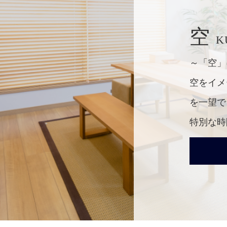
空
K
～「空」
空をイメ
を一望で
特別な時